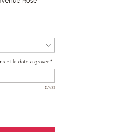
nvenue Rose
rix
romotionnel
ms et la date a graver
*
0/500