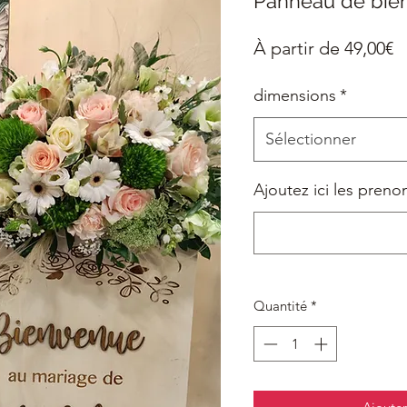
Panneau de bie
P
À partir de
49,00€
p
dimensions
*
Sélectionner
Ajoutez ici les preno
Quantité
*