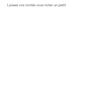
Laissez vos invités vous noter un petit
mot sur ce cette lettre géante.
Une belle décoration pour votre
photobooth lors de vos évènement.
1- Choisissez la lettre qu'il vous faut.
2- Choisissez votre style d'écriture pour
le texte prenoms, nom et date (
attention ce choix n'est pas pour la
lettre géante)
3- Choisissez la teinte
dimension 55cm et 8mm d'épaisseur