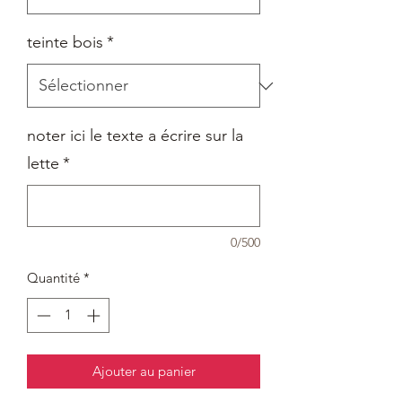
teinte bois
*
noter ici le texte a écrire sur la
lette
*
0/500
Quantité
*
Ajouter au panier