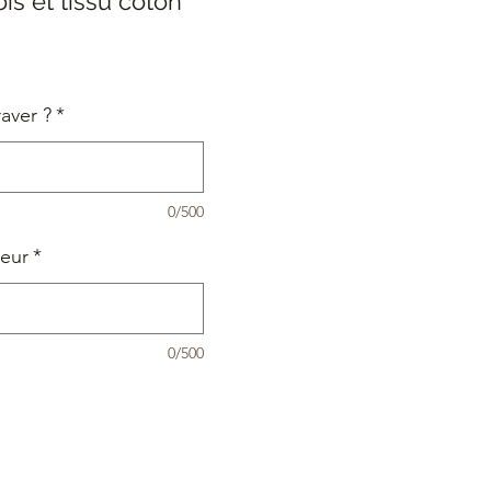
is et tissu coton
aver ?
*
0/500
leur
*
0/500