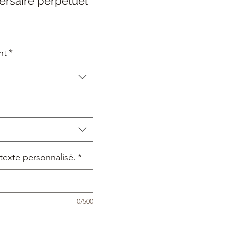
ersaire perpétuel
nt
*
texte personnalisé.
*
0/500