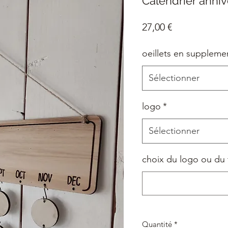
Calendrier anniv
Prix
27,00 €
oeillets en suppleme
Sélectionner
logo
*
Sélectionner
choix du logo ou du 
Quantité
*