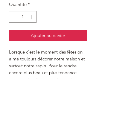
Quantité
*
Ajouter au panier
Lorsque c'est le moment des fêtes on
aime toujours décorer notre maison et
surtout notre sapin. Pour le rendre
encore plus beau et plus tendance
cette année offrez vous des boules en
bois personnalisées.
1- Choisissez votre forme.
2- Ajoutez le prenom ou petit mot que
vous voulez.