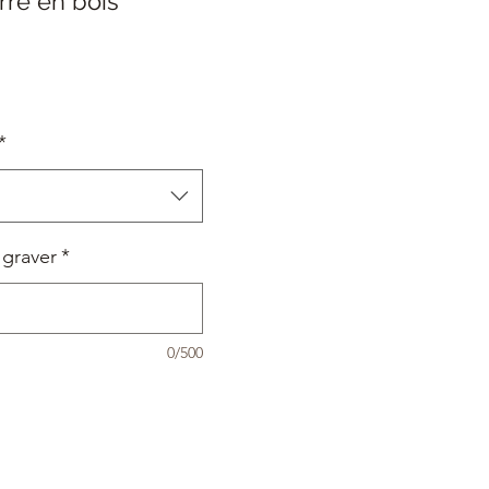
rre en bois
rix
romotionnel
*
 graver
*
0/500